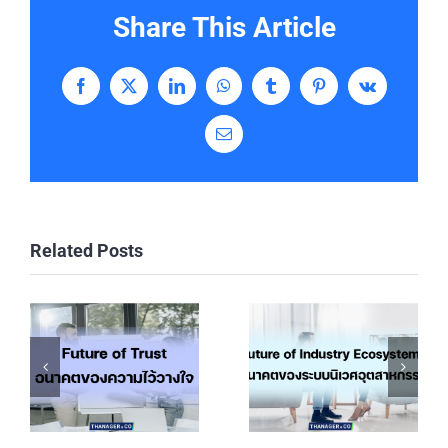
Share This Article
Facebook
X
LinkedIn
WhatsApp
Tumblr
Pinterest
Vk
Email
Related Posts